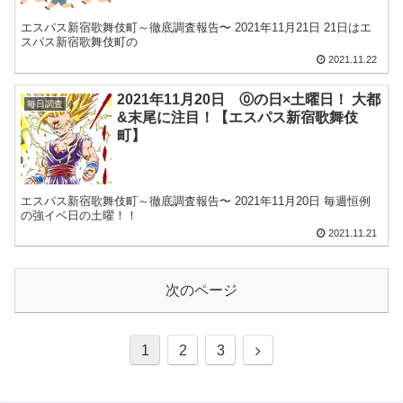
エスパス新宿歌舞伎町～徹底調査報告〜 2021年11月21日 21日はエ
スパス新宿歌舞伎町の
2021.11.22
2021年11月20日 ⓪の日×土曜日！ 大都
毎日調査
&末尾に注目！【エスパス新宿歌舞伎
町】
エスパス新宿歌舞伎町～徹底調査報告〜 2021年11月20日 毎週恒例
の強イベ日の土曜！！
2021.11.21
次のページ
1
2
3