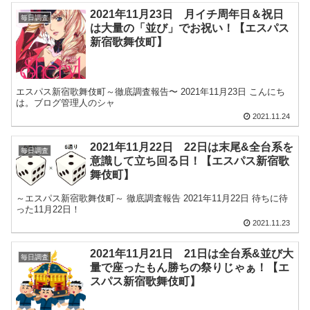
2021年11月23日 月イチ周年日＆祝日
毎日調査
は大量の「並び」でお祝い！【エスパス
新宿歌舞伎町】
エスパス新宿歌舞伎町～徹底調査報告〜 2021年11月23日 こんにち
は。ブログ管理人のシャ
2021.11.24
2021年11月22日 22日は末尾&全台系を
毎日調査
意識して立ち回る日！【エスパス新宿歌
舞伎町】
～エスパス新宿歌舞伎町～ 徹底調査報告 2021年11月22日 待ちに待
った11月22日！
2021.11.23
2021年11月21日 21日は全台系&並び大
毎日調査
量で座ったもん勝ちの祭りじゃぁ！【エ
スパス新宿歌舞伎町】