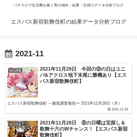
パチスロで生活費を稼ぐ男の傾向・結果・仕掛けデータ分析ブログ
エスパス新宿歌舞伎町の結果データ分析ブログ
2021-11
2021年11月29日 今回の⑨の日はユニ
毎日調査
バ&アクロス地下末尾に勝機あり【エス
パス新宿歌舞伎町】
エスパス新宿歌舞伎町 ～徹底調査報告〜 2021年11月29日（月）
2021.11.30
2021年11月28日 ⑧の日曜は宝探し＆
毎日調査
歌舞十六のWチャンス！【エスパス新宿
歌舞伎町】