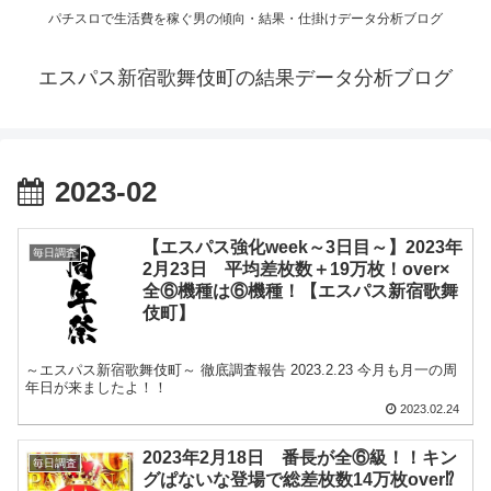
パチスロで生活費を稼ぐ男の傾向・結果・仕掛けデータ分析ブログ
エスパス新宿歌舞伎町の結果データ分析ブログ
2023-02
【エスパス強化week～3日目～】2023年
毎日調査
2月23日 平均差枚数＋19万枚！over×
全⑥機種は⑥機種！【エスパス新宿歌舞
伎町】
～エスパス新宿歌舞伎町～ 徹底調査報告 2023.2.23 今月も月一の周
年日が来ましたよ！！
2023.02.24
2023年2月18日 番長が全⑥級！！キン
毎日調査
グぱないな登場で総差枚数14万枚over⁉