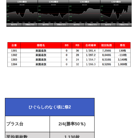
ひぐらしのなく頃に祭2
プラス台
2/4(勝率50％)
平均差枚数
1,130枚