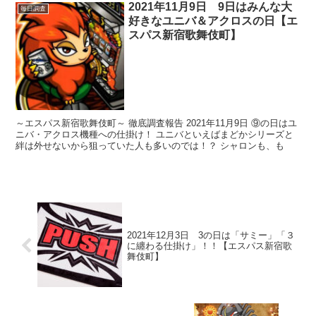
2021年11月9日 9日はみんな大
毎日調査
好きなユニバ＆アクロスの日【エ
スパス新宿歌舞伎町】
～エスパス新宿歌舞伎町～ 徹底調査報告 2021年11月9日 ⑨の日はユ
ニバ・アクロス機種への仕掛け！ ユニバといえばまどかシリーズと
絆は外せないから狙っていた人も多いのでは！？ シャロンも、も
2021年12月3日 3の日は「サミー」「３
に纏わる仕掛け」！！【エスパス新宿歌
舞伎町】