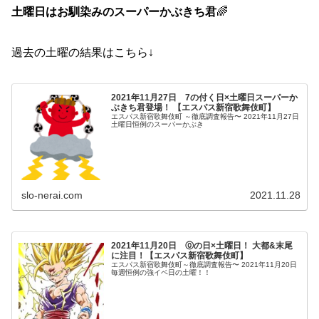
土曜日はお馴染みのスーパーかぶきち君
🌈
過去の土曜の結果はこちら↓
2021年11月27日 7の付く日×土曜日スーパーか
ぶきち君登場！ 【エスパス新宿歌舞伎町】
エスパス新宿歌舞伎町 ～徹底調査報告〜 2021年11月27日
土曜日恒例のスーパーかぶき
slo-nerai.com
2021.11.28
2021年11月20日 ⓪の日×土曜日！ 大都&末尾
に注目！【エスパス新宿歌舞伎町】
エスパス新宿歌舞伎町～徹底調査報告〜 2021年11月20日
毎週恒例の強イベ日の土曜！！