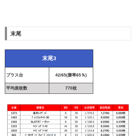
末尾
末尾3
プラス台
42/65(勝率65％)
平均差枚数
770枚