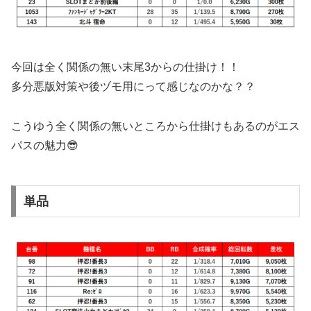
今回は全く関係の無い末尾3からの仕掛け！！
多分悪版対策や後ヅモ用にって感じなのかな？？
こうゆう全く関係の無いところから仕掛けもあるのがエス
パスの魅力😎
単品