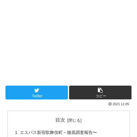
Twitter
コピー
2021.12.05
目次
エスパス新宿歌舞伎町～徹底調査報告〜