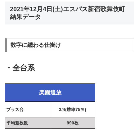
2021年12月4日(土)エスパス新宿歌舞伎町
結果データ
数字に纏わる仕掛け
・全台系
楽園追放
プラス台
3/4(勝率75％)
平均差枚数
990枚