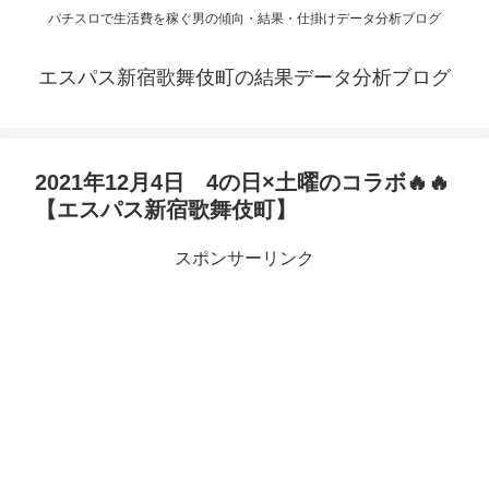
パチスロで生活費を稼ぐ男の傾向・結果・仕掛けデータ分析ブログ
エスパス新宿歌舞伎町の結果データ分析ブログ
2021年12月4日 4の日×土曜のコラボ🔥🔥
【エスパス新宿歌舞伎町】
スポンサーリンク