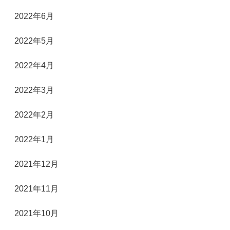
2022年6月
2022年5月
2022年4月
2022年3月
2022年2月
2022年1月
2021年12月
2021年11月
2021年10月