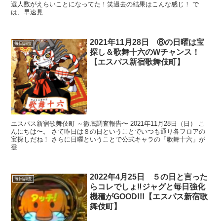
選人数がえらいことになってた！笑過去の結果はこんな感じ！ で
は、早速見
2021年11月28日 ⑧の日曜は宝
毎日調査
探し＆歌舞十六のWチャンス！
【エスパス新宿歌舞伎町】
エスパス新宿歌舞伎町 ～徹底調査報告〜 2021年11月28日（日） こ
んにちは〜。 さて昨日は８の日ということでいつも通り各フロアの
宝探しだね！ さらに日曜ということで公式キャラの「歌舞十六」が
登
2022年4月25日 ５の日と言った
毎日調査
らコレでしょ‼ジャグと毎日強化
機種がGOOD!!!【エスパス新宿歌
舞伎町】