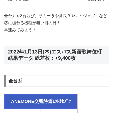
全台系や3台並び、サミー系や番長３やマイジャグⅢなど
③に纏わる機種が狙い目の日！
早速みてみよう！
2022年1月13日(木)エスパス新宿歌舞伎町
結果データ 総差枚：+9,400枚
全台系
ANEMONE交響詩篇ｴｳﾚｶｾﾌﾞﾝ