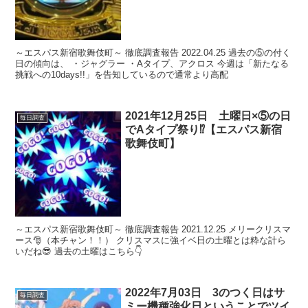
～エスパス新宿歌舞伎町～ 徹底調査報告 2022.04.25 過去の⑤の付く
日の傾向は、 ・ジャグラー ・Aタイプ、アクロス 今週は「新たなる
挑戦への10days!!」を告知しているので通常より高配
2021年12月25日 土曜日×⑤の日
毎日調査
でAタイプ祭り⁉【エスパス新宿
歌舞伎町】
～エスパス新宿歌舞伎町～ 徹底調査報告 2021.12.25 メリークリスマ
ース🎅（本チャン！！） クリスマスに強イベ日の土曜とは粋な計ら
いだね😎 過去の土曜はこちら👇
2022年7月03日 3のつく日はサ
毎日調査
ミー機種強化日ということでツイ