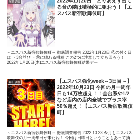
2022年1月20日 とりあえず出て
毎日調査
る台の隣は積極的に狙おう！【エ
スパス新宿歌舞伎町】
～エスパス新宿歌舞伎町～ 徹底調査報告 2022年1月20日 ⓪の付く日
は ・3台並び ・⓪に纏わる機種 この2つに注意して立ち回ろう！
2022年1月20日(木)エスパス新宿歌舞伎町結果デー
【エスパス強化week～3日目～】
毎日調査
2022年10月23日 今回の月一周年
日も14万枚超え！！全台系や1/2
など店内の店内全域でプラス率
50％超え！【エスパス新宿歌舞伎
町】
～エスパス新宿歌舞伎町～ 徹底調査報告 2022.10.23 今月もエスパス
歌舞伎の月一周年日が来たね！ 今回は日曜日ということもあって抽