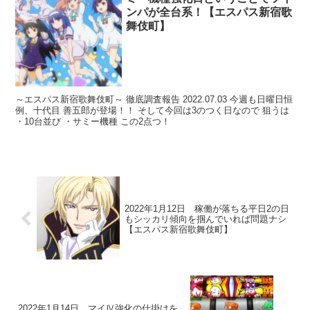
ンパが全台系！【エスパス新宿歌
舞伎町】
～エスパス新宿歌舞伎町～ 徹底調査報告 2022.07.03 今週も日曜日恒
例、十代目 善五郎が登場！！ そして今回は3のつく日なので 狙うは
・10台並び ・サミー機種 この2点つ！
2022年1月12日 稼働が落ちる平日2の日
もシッカリ傾向を掴んでいれば問題ナシ
【エスパス新宿歌舞伎町】
2022年1月14日 マイⅣ強化の仕掛けを