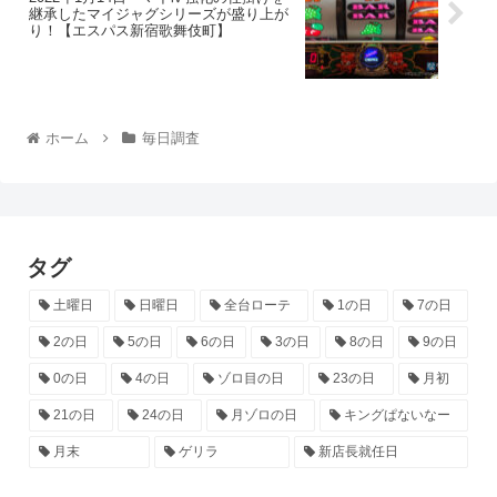
継承したマイジャグシリーズが盛り上が
り！【エスパス新宿歌舞伎町】
ホーム
毎日調査
タグ
土曜日
日曜日
全台ローテ
1の日
7の日
2の日
5の日
6の日
3の日
8の日
9の日
0の日
4の日
ゾロ目の日
23の日
月初
21の日
24の日
月ゾロの日
キングぱないなー
月末
ゲリラ
新店長就任日