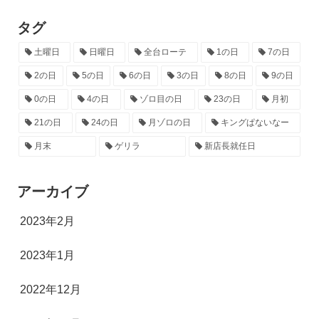
タグ
土曜日
日曜日
全台ローテ
1の日
7の日
2の日
5の日
6の日
3の日
8の日
9の日
0の日
4の日
ゾロ目の日
23の日
月初
21の日
24の日
月ゾロの日
キングぱないなー
月末
ゲリラ
新店長就任日
アーカイブ
2023年2月
2023年1月
2022年12月