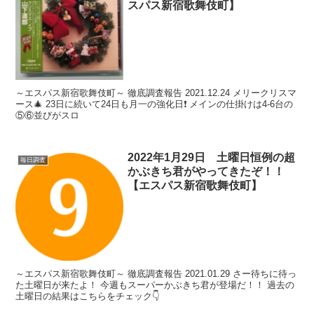
スパス新宿歌舞伎町】
～エスパス新宿歌舞伎町～ 徹底調査報告 2021.12.24 メリークリスマ
ース🎄 23日に続いて24日も月一の強化日❗️ メインの仕掛けは4-6台の
⑤⑥並びがスロ
2022年1月29日 土曜日恒例の超
毎日調査
かぶきち君がやってきたぞ！！
【エスパス新宿歌舞伎町】
～エスパス新宿歌舞伎町～ 徹底調査報告 2021.01.29 さー待ちに待っ
た土曜日が来たよ！ 今週もスーパーかぶきち君が登場だ！！ 過去の
土曜日の結果はこちらをチェック👇