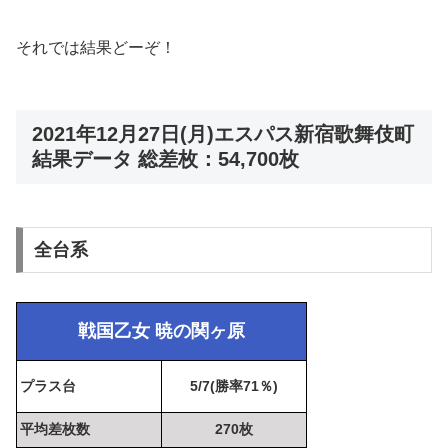
それでは結果どーぞ！
2021年12月27日(月)エスパス新宿歌舞伎町
結果データ 総差枚：54,700枚
全台系
戦国乙女 暁の関ヶ原
プラス台
5/7(勝率71％)
平均差枚数
270枚