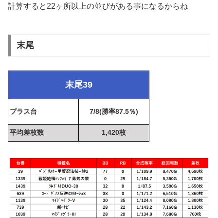
計算すると22ヶ所以上の並びがある事になるからね
末尾
末尾39
プラス台
7/8(勝率87.5％)
平均差枚数
1,420枚