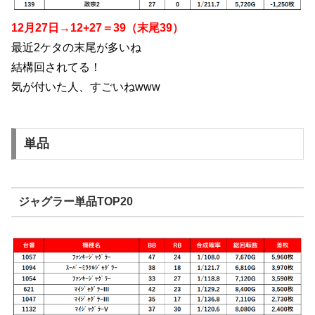
12月27日→12+27＝39（末尾39）
最近2ケタの末尾が多いね
結構回されてる！
気が付いた人、すごいねwww
単品
ジャグラー単品TOP20