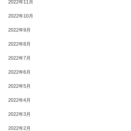
2022年11月
2022年10月
2022年9月
2022年8月
2022年7月
2022年6月
2022年5月
2022年4月
2022年3月
2022年2月