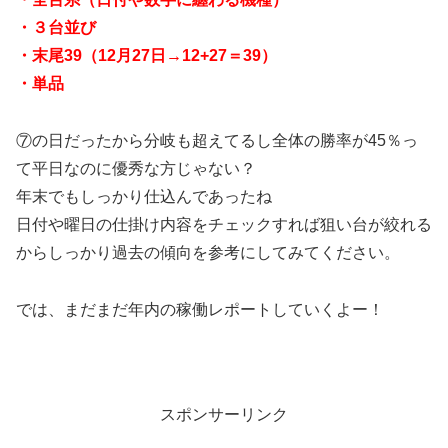
・３台並び
・末尾39（12月27日→12+27＝39）
・単品
⑦の日だったから分岐も超えてるし全体の勝率が45％っ
て平日なのに優秀な方じゃない？
年末でもしっかり仕込んであったね
日付や曜日の仕掛け内容をチェックすれば狙い台が絞れる
からしっかり過去の傾向を参考にしてみてください。
では、まだまだ年内の稼働レポートしていくよー！
スポンサーリンク