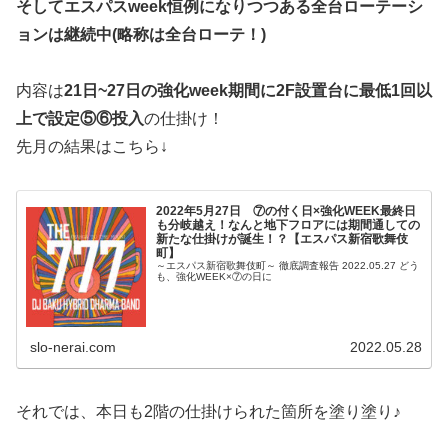
そしてエスパスweek恒例になりつつある全台ローテーシ
ョンは継続中(略称は全台ローテ！)
内容は
21日~27日の強化week期間に2F設置台に最低1回以
上で設定⑤⑥投入
の仕掛け！
先月の結果はこちら↓
2022年5月27日 ⑦の付く日×強化WEEK最終日
も分岐越え！なんと地下フロアには期間通しての
新たな仕掛けが誕生！？【エスパス新宿歌舞伎
町】
～エスパス新宿歌舞伎町～ 徹底調査報告 2022.05.27 どう
も、強化WEEK×⑦の日に
slo-nerai.com
2022.05.28
それでは、本日も2階の仕掛けられた箇所を塗り塗り♪