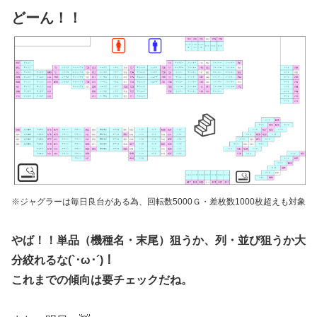
どーん！！
※ジャグラーは毎日良台がある為、回転数5000Ｇ・差枚数1000枚超えも対象
やば！！単品（機種名・末尾）狙うか、列・並び狙うか大
分絞れるな(`･ω･´)！
これまでの傾向は要チェックだね。