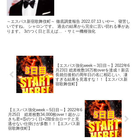
～エスパス新宿歌舞伎町～ 徹底調査報告 2022.07.13 いやー、寝苦し
いですね。 シャロンです。 過去の結果から完全に言い切れる事があ
ります。 3のつく日と言えば… ・サミー機種強化
【エスパス強化week～3日目～】2022年6
月23日 総差枚数16万枚overを達成！新店
長就任後初の周年日の名に相応しい、凄
すぎる結果を見逃すな！！【エスパス新
宿歌舞伎町】
【エスパス強化week～5日目～】2022年6
月25日 総差枚数34,000枚over！超かぶ
きち君×⑤のつく日×2階全台ローテと見
逃せない仕掛けが多数！！【エスパス新
宿歌舞伎町】