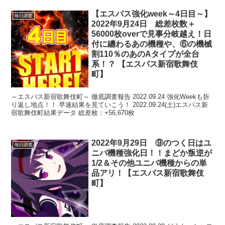
【エスパス強化week～4日目～】
毎日調査
2022年9月24日 総差枚数＋
56000枚overで見事分岐越え！日
付に纏わるあの機種や、⑥の機械
割110％のあのAタイプが全台
系！？ 【エスパス新宿歌舞伎
町】
～エスパス新宿歌舞伎町～ 徹底調査報告 2022.09.24 強化Weekも折
り返し地点！！ 早速結果を見ていこう！ 2022.09.24(土)エスパス新
宿歌舞伎町結果データ 総差枚：+56,670枚
2022年9月29日 ⑨のつく日はユ
毎日調査
ニバ機種強化日！！まどか叛逆が
1/2＆その他ユニバ機種からの単
品アリ！【エスパス新宿歌舞伎
町】