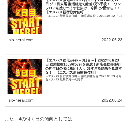
【エスパス強化week～2日目～】2022年6月22
日 ゾロ目末尾 復活確定で総差1万5千枚！！ワン
フロアを塗りつくす仕掛け、今回は2階から！！
【エスパス新宿歌舞伎町
～エスパス新宿歌舞伎町～ 徹底調査報告 2022.06.22 『22
slo-nerai.com
2022.06.23
【エスパス強化week～3日目～】2022年6月23
日 総差枚数16万枚overを達成！新店長就任後初
の周年日の名に相応しい、凄すぎる結果を見逃す
な！！【エスパス新宿歌舞伎町】
～エスパス新宿歌舞伎町～ 徹底調査報告 2022.06.23 今月
もエスパス歌舞伎月一の周年
slo-nerai.com
2022.06.24
また、4の付く日の傾向としては