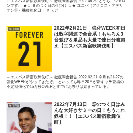
～エスパス新宿歌舞伎町～ 徹底調査報告 2022.09.29 どうも。シャロ
ンです。 ★☆ ９のつく日の仕掛け ☆★ ユニバ（アクロス・アデリ
オン等）機種強化日！ さぁデ
2022年2月21日 強化WEEK初日
毎日調査
は数字関連で全台系！もちろん3
台並び＆単品も大量で連日分岐超
え【エスパス新宿歌舞伎町】
～エスパス新宿歌舞伎町～ 徹底調査報告 2022.02.21 今月も21-27の
強化WEEKがやってきたぞ。 といっても昨日20日が新キャラ登場の
不定期強化で15万枚OVERとすでにお祭りは始まっている。
2022年7月13日 ③のつく日はみ
毎日調査
んな大好きサミーの日！もうこれ
鉄板！！【エスパス新宿歌舞伎
町】