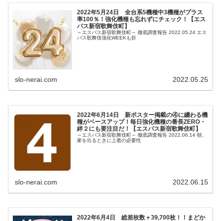
2022年5月24日 全台系5機種中3機種がプラス
率100％！強化機種も忘れずにチェック！【エス
パス新宿歌舞伎町】
～エスパス新宿歌舞伎町～ 徹底調査報告 2022.05.24 エス
パス歌舞伎強化WEEKも折
slo-nerai.com
2022.05.25
2022年6月14日 新ポスター掲載の④に纏わる機
種がベースアップ！毎日強化機種の番長ZERO・
絆２にも要注目だ！【エスパス新宿歌舞伎町】
～エスパス新宿歌舞伎町～ 徹底調査報告 2022.06.14 朝、
家を出るときに上着の必要性
slo-nerai.com
2022.06.15
2022年6月4日 総差枚数＋39,700枚！！まどか