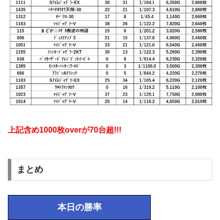
上記含め1000枚overが
70台超!!!
まとめ
本日の勝率