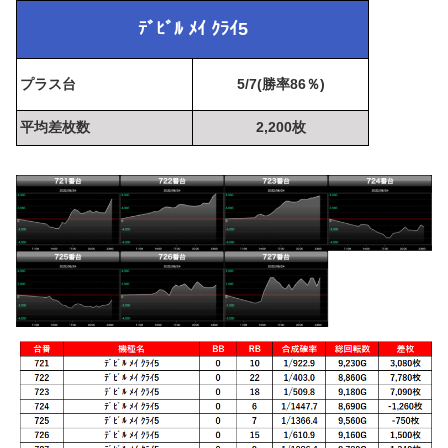
ﾃﾞﾋﾞﾙ ﾒｲ ｸﾗｲ5
プラス台
5/7(勝率86％)
平均差枚数
2,200枚