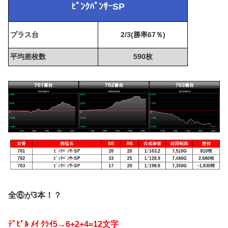
ﾋﾟﾝｸﾊﾟﾝｻｰSP
プラス台
2/3(勝率67％)
平均差枚数
590枚
全⑥が3本！？
ﾃﾞﾋﾞﾙ ﾒｲ ｸﾗｲ5→6+2+4=12文字