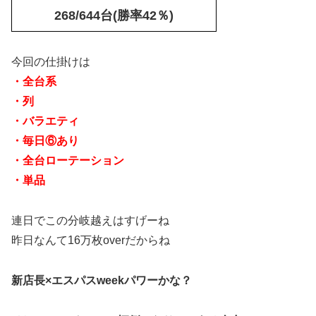
268/644台(勝率42％)
今回の仕掛けは
・全台系
・列
・バラエティ
・毎日⑥あり
・全台ローテーション
・単品
連日でこの分岐越えはすげーね
昨日なんて16万枚overだからね
新店長×エスパスweekパワーかな？