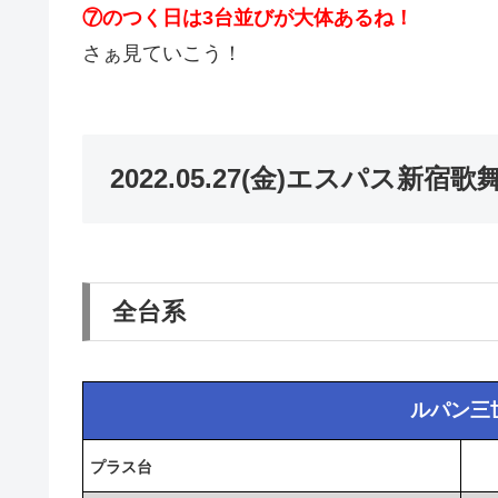
⑦のつく日は3台並びが大体あるね！
さぁ見ていこう！
2022.05.27(金)エスパス新宿
全台系
ルパン三
プラス台