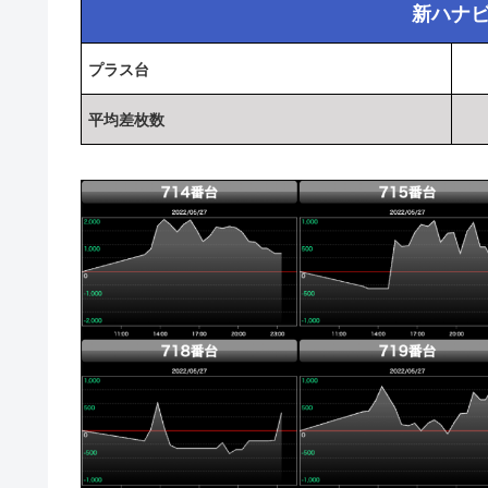
新ハナ
プラス台
平均差枚数