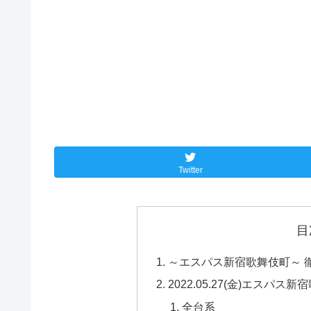
Twitter
目
～エスパス新宿歌舞伎町～ 
2022.05.27(金)エスパス
全台系