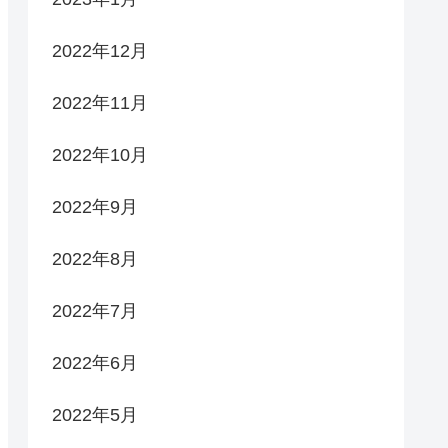
2022年12月
2022年11月
2022年10月
2022年9月
2022年8月
2022年7月
2022年6月
2022年5月