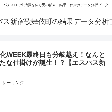
パチスロで生活費を稼ぐ男の傾向・結果・仕掛けデータ分析ブログ
パス新宿歌舞伎町の結果データ分析
×強化WEEK最終日も分岐越え！なんと
たな仕掛けが誕生！？【エスパス新
ンサーリンク