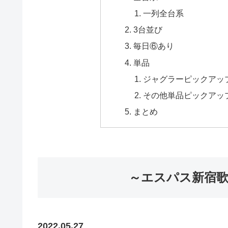
一列全台系
3台並び
毎日⑥あり
単品
ジャグラーピックアッ
その他単品ピックアッ
まとめ
～エスパス新宿歌
2022.05.27