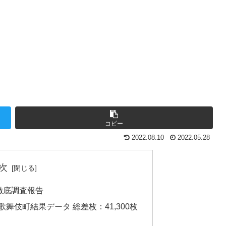
コピー
2022.08.10
2022.05.28
次
徹底調査報告
新宿歌舞伎町結果データ 総差枚：41,300枚