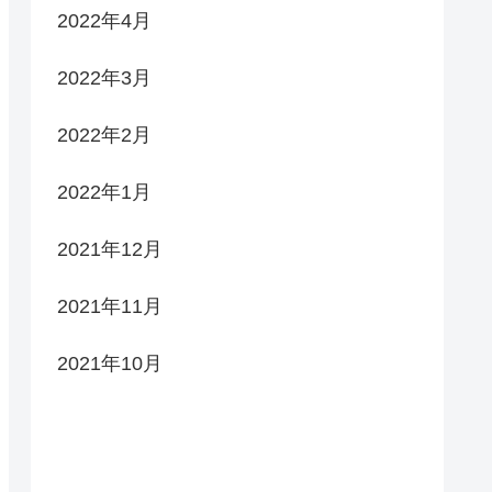
2022年4月
2022年3月
2022年2月
2022年1月
2021年12月
2021年11月
2021年10月