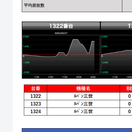
平均差枚数