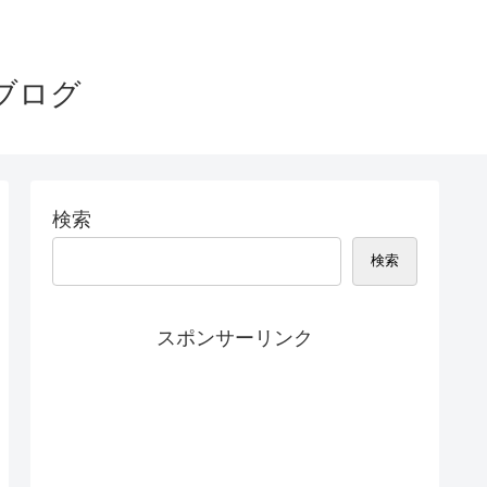
ブログ
検索
検索
スポンサーリンク