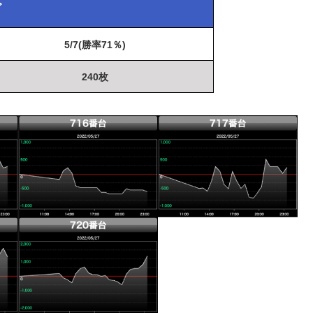
ビ
5/7(勝率71％)
240枚