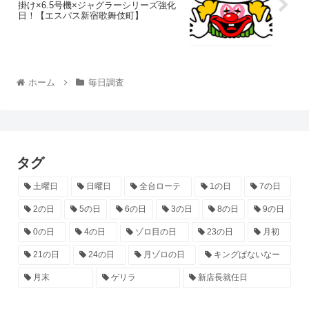
掛け×6.5号機×ジャグラーシリーズ強化
日！【エスパス新宿歌舞伎町】
ホーム
毎日調査
タグ
土曜日
日曜日
全台ローテ
1の日
7の日
2の日
5の日
6の日
3の日
8の日
9の日
0の日
4の日
ゾロ目の日
23の日
月初
21の日
24の日
月ゾロの日
キングぱないなー
月末
ゲリラ
新店長就任日