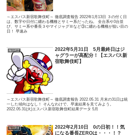
～エスパス新宿歌舞伎町～ 徹底調査報告 2022年1月13日 ３の付く日
は、数字や日付に纏わる機種とサミー系だったね。 全台系や3台並
び、サミー系や番長３やマイジャグⅢなど③に纏わる機種が狙い目の
日！ 早速み
2022年5月31日 5月最終日はジ
毎日調査
ャグラーが高配分！【エスパス新
宿歌舞伎町】
～エスパス新宿歌舞伎町～ 徹底調査報告 2022.05.31 月末の31日は統
一した傾向はなし！ そんなわけで、早速結果を見てみよう。
2022.05.31(火)エスパス新宿歌舞伎町結果データ 5月
2022年2月10日 0の日初！！気
毎日調査
になる番長ZEROは・・・！？