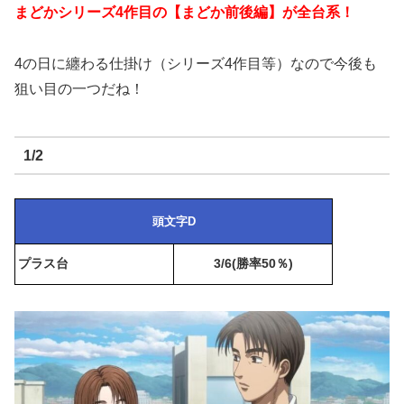
まどかシリーズ4作目の【まどか前後編】が
全台系！
4の日に纏わる仕掛け（シリーズ4作目等）なので今後も
狙い目の一つだね！
1/2
頭文字D
プラス台
3/6(勝率50％)