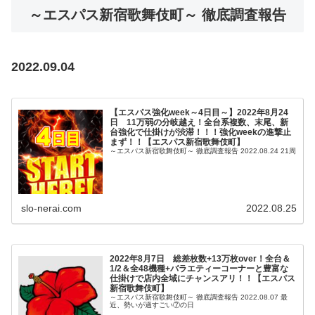
～エスパス新宿歌舞伎町～ 徹底調査報告
2022.09.04
【エスパス強化week～4日目～】2022年8月24
日 11万弱の分岐越え！全台系複数、末尾、新
台強化で仕掛けが渋滞！！！強化weekの進撃止
まず！！【エスパス新宿歌舞伎町】
～エスパス新宿歌舞伎町～ 徹底調査報告 2022.08.24 21周
slo-nerai.com
2022.08.25
2022年8月7日 総差枚数+13万枚over！全台＆
1/2＆全48機種+バラエティーコーナーと豊富な
仕掛けで店内全域にチャンスアリ！！【エスパス
新宿歌舞伎町】
～エスパス新宿歌舞伎町～ 徹底調査報告 2022.08.07 最
近、勢いが過すごい⑦の日