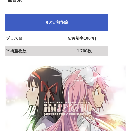
まどか前後編
プラス台
9/9(勝率100％)
平均差枚数
＋1,790枚