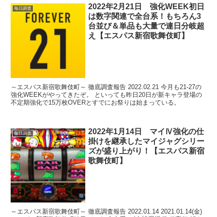
2022年2月21日 強化WEEK初日
毎日調査
は数字関連で全台系！もちろん3
台並び＆単品も大量で連日分岐超
え【エスパス新宿歌舞伎町】
～エスパス新宿歌舞伎町～ 徹底調査報告 2022.02.21 今月も21-27の
強化WEEKがやってきたぞ。 といっても昨日20日が新キャラ登場の
不定期強化で15万枚OVERとすでにお祭りは始まっている。
2022年1月14日 マイⅣ強化の仕
毎日調査
掛けを継承したマイジャグシリー
ズが盛り上がり！【エスパス新宿
歌舞伎町】
～エスパス新宿歌舞伎町～ 徹底調査報告 2022.01.14 2021.01.14(金)