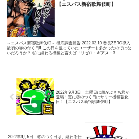
【エスパス新宿歌舞伎町】
～エスパス新宿歌舞伎町～ 徹底調査報告 2022.02.10 番長ZERO導入
後初の⓪の付く日‼ この日を狙っていたユーザーも多かったのではな
いだろうか？ ⓪に纏わる機種と言えば「リゼロ・ギアス・3
2022年9月3日 土曜日は超かぶきち君が
登場！更に③のつく日はサミー機種強化
日！【エスパス新宿歌舞伎町】
2022年9月5日 ⑤のつく日は、纏わる仕