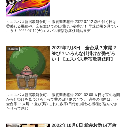
～エスパス新宿歌舞伎町～ 徹底調査報告 2022.07.12 ②の付く日は
②纏わる機種や、②台並びでの仕掛けが定番だ！ 早速結果を見てい
こう！ 2022.07.12(火)エスパス新宿歌舞伎町結果デ
2022年2月8日 全台系？末尾？
毎日調査
並び？いろんな仕掛けが勢ぞろ
い！【エスパス新宿歌舞伎町】
～エスパス新宿歌舞伎町～ 徹底調査報告 2021.02.08 今日は宝の地図
から仕掛けを見つけろ！って⑧の日恒例のヤツ。 過去の傾向は、 ・
全台系 ・末尾 ・並び(塊) これに数字(日付)に纏わる機種が絡んでき
たりって感じ
2022年10月6日 総差枚数14万枚
毎日調査