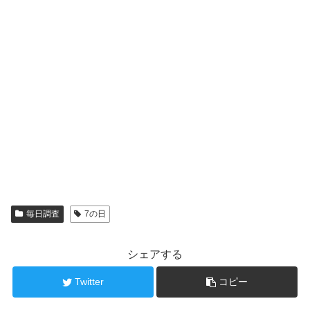
毎日調査
7の日
シェアする
Twitter
コピー