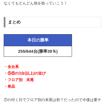
なくてもどんどん他を狙っていこう！
まとめ
本日の勝率
255/644台(勝率39％)
・全台系
・⑤⑥の3台(以上)の並び
・フロア別 末尾
・単品
⑦の付く日でフロア別の末尾は初？だったので今後は要チ