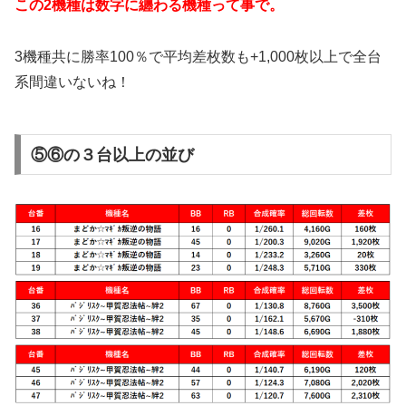
この2機種は数字に纏わる機種って事で。
3機種共に勝率100％で平均差枚数も+1,000枚以上で全台
系間違いないね！
⑤⑥の３台以上の並び