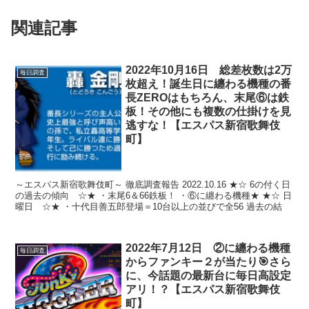
関連記事
2022年10月16日 総差枚数は2万
毎日調査
枚超え！誕生日に纏わる機種の番
長ZEROはもちろん、末尾⑥は鉄
板！その他にも複数の仕掛けを見
逃すな！【エスパス新宿歌舞伎
町】
～エスパス新宿歌舞伎町～ 徹底調査報告 2022.10.16 ★☆ 6の付く日
の過去の傾向 ☆★ ・末尾6＆66鉄板！ ・⑥に纏わる機種★ ★☆ 日
曜日 ☆★ ・十代目善五郎登場＝10台以上の並びで全56 過去の結
2022年7月12日 ②に纏わる機種
毎日調査
からファンキー２が当たり🎯さら
に、今話題の最新台に毎日高設定
アリ！？【エスパス新宿歌舞伎
町】