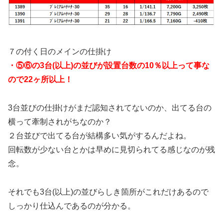
７の付く日のメインの仕掛け
・⑤⑥の3台(以上)の並びが設置台数の10％以上って事な
ので22ヶ所以上！
3台並びの仕掛けがまだ認知されてないのか、出てる台の
横って牽制されがちなのか？
２台並びで出てる台が結構多い気がするんだよね。
回転数が少ない台とかは早めに見切られてる感じなのが残
念。
それでも3台(以上)の並びらしき箇所がこれだけあるので
しっかり仕込んであるのが分かる。