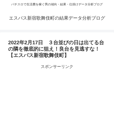
パチスロで生活費を稼ぐ男の傾向・結果・仕掛けデータ分析ブログ
エスパス新宿歌舞伎町の結果データ分析ブログ
2022年2月17日 ３台並びの日は出てる台
の隣を徹底的に狙え！良台を見逃すな！
【エスパス新宿歌舞伎町】
スポンサーリンク