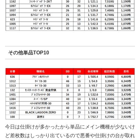
その他単品TOP10
今日は仕掛けが多かったから単品にメイン機種が少ないけ
ど差枚数はしっかり出ているので悪番や仕掛けの台が取れ