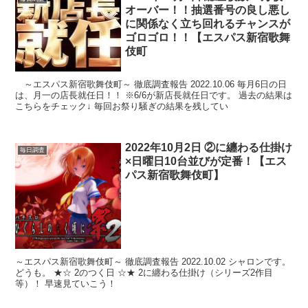
オーバー！！抽選番号の良し悪し
に関係なく立ち回れるチャンスが
ゴロゴロ！！【エスパス新宿歌舞
伎町
～エスパス新宿歌舞伎町～ 徹底調査報告 2022.10.06 毎月6日の日
は、月一の店長就任日！！ ※6/6が新店長就任日です。 過去の結果は
こちらをチェック↓ 毎回お祭り騒ぎの結果を残してい
2022年10月2日 ②に纏わる仕掛け
毎日調査
×日曜日10台並びが定番！【エス
パス新宿歌舞伎町】
～エスパス新宿歌舞伎町～ 徹底調査報告 2022.10.02 シャロンです。
どうも。 ★☆ 2のつく日 ☆★ 2に纏わる仕掛け（シリーズ2作目
等）！ 早速見ていこう！