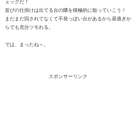
ェックだ！
並びの仕掛けは出てる台の隣を積極的に狙っていこう！
まだまだ回されてなくて不発っぽい台があるから昼過ぎか
らでも充分ツモれる。
では、まったね～。
スポンサーリンク