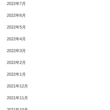
2022年7月
2022年6月
2022年5月
2022年4月
2022年3月
2022年2月
2022年1月
2021年12月
2021年11月
2021年10月