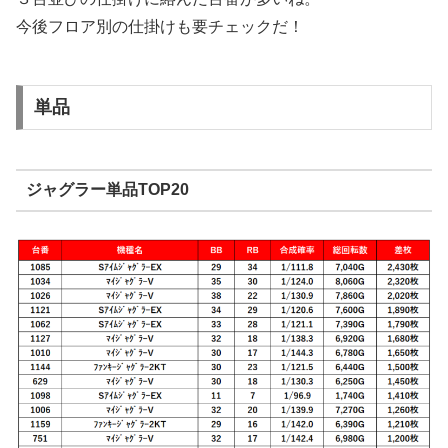
今後フロア別の仕掛けも要チェックだ！
単品
ジャグラー単品TOP20