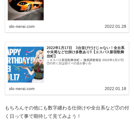
slo-nerai.com
2022.01.28
2022年1月17日 3台並びだけじゃない！全台系
や末尾など仕掛け多数あり‼【エスパス新宿歌舞
伎町】
～エスパス新宿歌舞伎町～ 徹底調査報告 2022年1月17日
⑦の付く日は旧イベの店が多いか
slo-nerai.com
2022.01.18
もちろんその他にも数字纏わる仕掛けや全台系など⑦の付
く日って事で期待して見てみよう！