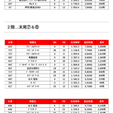
２階…末尾⑦＆⑧