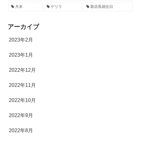
月末
ゲリラ
新店長就任日
アーカイブ
2023年2月
2023年1月
2022年12月
2022年11月
2022年10月
2022年9月
2022年8月