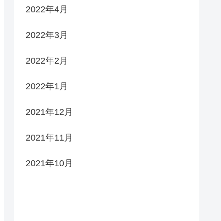
2022年4月
2022年3月
2022年2月
2022年1月
2021年12月
2021年11月
2021年10月