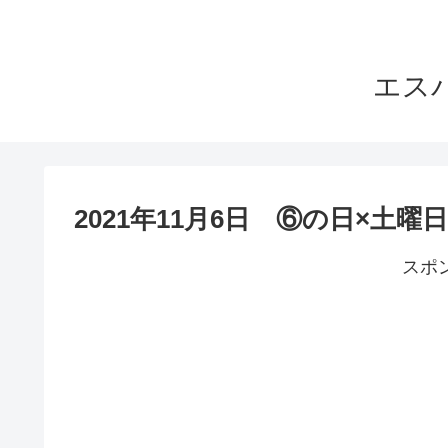
エス
2021年11月6日 ⑥の日×土曜
スポ