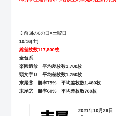
※前回の6の日×土曜日
10/16(土)
総差枚数117,800枚
全台系
楽園追放 平均差枚数1,700枚
頭文字Ｄ 平均差枚数1,750枚
末尾⑥ 勝率75% 平均差枚数1,480枚
末尾⑦ 勝率60% 平均差枚数700枚
2021年10月2