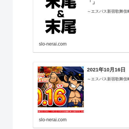
「」
slo-nerai.com
2021年10月16日
slo-nerai.com