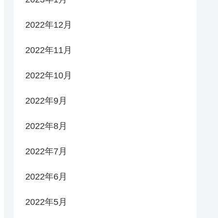
2022年12月
2022年11月
2022年10月
2022年9月
2022年8月
2022年7月
2022年6月
2022年5月