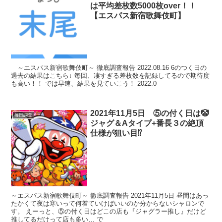
は平均差枚数5000枚over！！
【エスパス新宿歌舞伎町】
～エスパス新宿歌舞伎町～ 徹底調査報告 2022.08.16 6のつく日の
過去の結果はこちら↓ 毎回、凄すぎる差枚数を記録してるので期待度
も高い！！ では早速、結果を見ていこう！ 2022.0
2021年11月5日 ⑤の付く日は🤡
毎日調査
ジャグ＆Aタイプ+番長３の絶頂
仕様が狙い目⁉
～エスパス新宿歌舞伎町～ 徹底調査報告 2021年11月5日 昼間はあっ
たかくて夜は寒いって何着ていけばいいのか分からないシャロンで
す。 えーっと、⑤の付く日はどこの店も『ジャグラー推し』だけど
推してるだけって店も多い… で