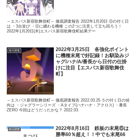
～エスパス新宿歌舞伎町～ 徹底調査報告 2022年1月20日 ⓪の付く日
は ・3台並び ・⓪に纏わる機種 この2つに注意して立ち回ろう！
2022年1月20日(木)エスパス新宿歌舞伎町結果デー
2022年3月25日 各強化ポイント
毎日調査
に機種末尾で好記録！お馴染みジ
ャグ/ハナ/A/番長から日付の仕掛
けに注目【エスパス新宿歌舞伎
町】
～エスパス新宿歌舞伎町～ 徹底調査報告 2022.03.25 ５の付く日の傾
向は ・ジャグラーシリーズ ・Aタイプ(ハナハナ・アクロス) ・番長
ZERO 今回はどうだったかな？ 2022.03.
2022年8月16日 鉄板の末尾⑥は
毎日調査
勝率60％超え！！中でも末尾66