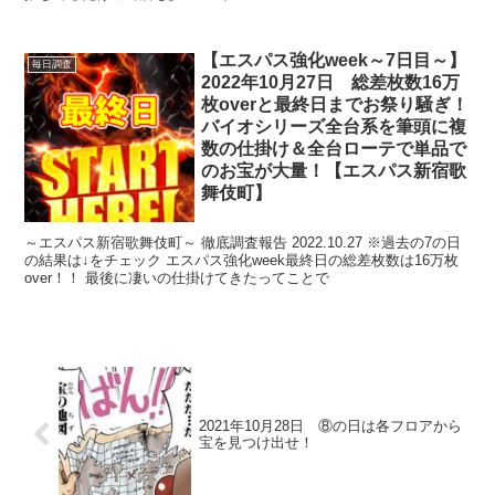
【エスパス強化week～7日目～】
毎日調査
2022年10月27日 総差枚数16万
枚overと最終日までお祭り騒ぎ！
バイオシリーズ全台系を筆頭に複
数の仕掛け＆全台ローテで単品で
のお宝が大量！【エスパス新宿歌
舞伎町】
～エスパス新宿歌舞伎町～ 徹底調査報告 2022.10.27 ※過去の7の日
の結果は↓をチェック エスパス強化week最終日の総差枚数は16万枚
over！！ 最後に凄いの仕掛けてきたってことで
2021年10月28日 ⑧の日は各フロアから
宝を見つけ出せ！