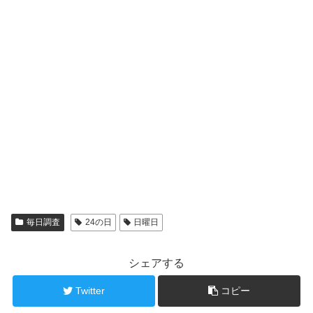
毎日調査
24の日
日曜日
シェアする
Twitter
コピー