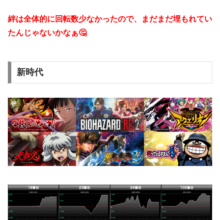
絆は全体的に回転数少なかったので、まだまだ埋もれてい
たんじゃないかなぁ🤔
新時代