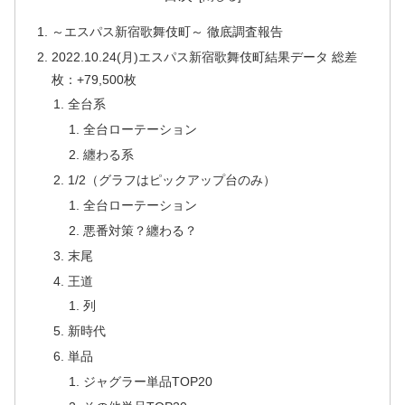
～エスパス新宿歌舞伎町～ 徹底調査報告
2022.10.24(月)エスパス新宿歌舞伎町結果データ 総差
枚：+79,500枚
全台系
全台ローテーション
纏わる系
1/2（グラフはピックアップ台のみ）
全台ローテーション
悪番対策？纏わる？
末尾
王道
列
新時代
単品
ジャグラー単品TOP20