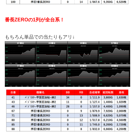
番長ZEROの1列が全台系！
もちろん単品での当たりもアリ↓