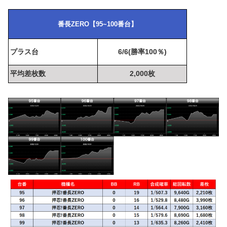
番長ZERO【95~100番台】
プラス台
6/6(勝率100％)
平均差枚数
2,000枚