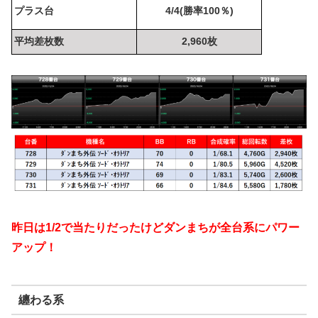
プラス台
4/4(勝率100％)
平均差枚数
2,960枚
昨日は1/2で当たりだったけどダンまちが全台系にパワー
アップ！
纏わる系