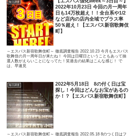
【エスパス強化week～3日目～】
毎日調査
2022年10月23日 今回の月一周年
日も14万枚超え！！全台系や1/2
など店内の店内全域でプラス率
50％超え！【エスパス新宿歌舞伎
町】
～エスパス新宿歌舞伎町～ 徹底調査報告 2022.10.23 今月もエスパス
歌舞伎の月一周年日が来たね！ 今回は日曜日ということもあって抽
選人数がえらいことになってた！笑過去の結果はこんな感じ！ で
は、早速見
2022年5月18日 8の付く日は宝
毎日調査
探し！今回はどんなお宝があるの
か！？【エスパス新宿歌舞伎町】
～エスパス新宿歌舞伎町～ 徹底調査報告 2022.05.18 8のつく日はフ