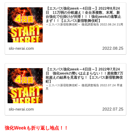
【エスパス強化week～4日目～】2022年8月24
日 11万弱の分岐越え！全台系複数、末尾、新
台強化で仕掛けが渋滞！！！強化weekの進撃止
まず！！【エスパス新宿歌舞伎町】
～エスパス新宿歌舞伎町～ 徹底調査報告 2022.08.24 21周
slo-nerai.com
2022.08.25
【エスパス強化week～4日目～】2022年7月24
日 強化weekの勢いは止まらない！！差枚数7万
枚超えの結果を見逃すな！【エスパス新宿歌舞伎
町】
～エスパス新宿歌舞伎町～ 徹底調査報告 2022.07.24 早速
見
slo-nerai.com
2022.07.25
強化Weekも折り返し地点！！