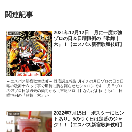
関連記事
2021年12月12日 月に一度の強
毎日調査
ゾロの日＆日曜恒例の『歌舞十
六』！【エスパス新宿歌舞伎町】
～エスパス新宿歌舞伎町～ 徹底調査報告 月イチの月日ゾロの日＆日
曜の歌舞十六って事で期待に胸を躍らせたシャロンです！ 月日ゾロ
の強ゾロ日は過去の傾向から【末尾ゾロ目】なんだよね さらに、日
曜恒例の『歌舞十六』が
2022年7月15日 ポスターにヒン
毎日調査
トあり。5のつく日は定番のジャ
グ！！【エスパス新宿歌舞伎町】