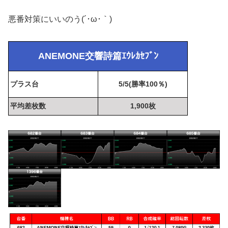
悪番対策にいいのう(´･ω･｀)
ANEMONE交響詩篇ｴｳﾚｶｾﾌﾞﾝ
プラス台
5/5(勝率100％)
平均差枚数
1,900枚