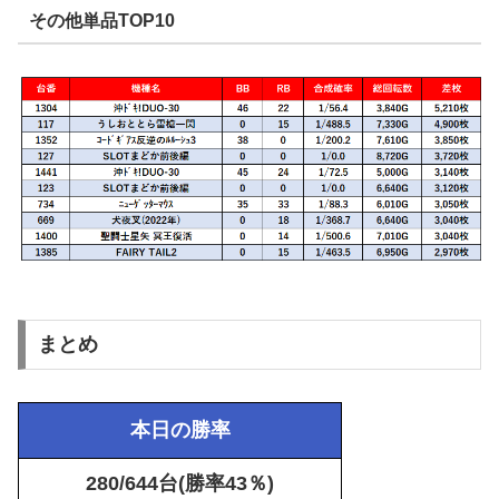
その他単品TOP10
まとめ
本日の勝率
280/644台(勝率43％)