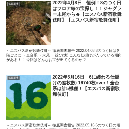
2022年4月8日 恒例！8のつく日
毎日調査
はフロア毎の宝探し！！ジャグラ
ー末尾から🔥【エスパス新宿歌舞
伎町】【エスパス新宿歌舞伎町】
～エスパス新宿歌舞伎町～ 徹底調査報告 2022.04.08 8のつく日は各
階ごとに ・全台系 ・末尾 ・並び(塊) こんな仕掛けが入っている傾向
がある！！ 今回はどんなお宝が出てくるのか!?
2022年5月16日 6に纏わる仕掛
毎日調査
けの差枚数+16740枚over！全台
系は計5機種！【エスパス新宿歌
舞伎町】
～エスパス新宿歌舞伎町～ 徹底調査報告 2022.05.16 6のつく日の傾