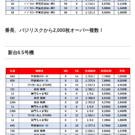
番長、バジリスクから2,000枚オーバー複数！
新台6.5号機