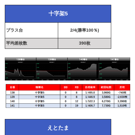
十字架5
プラス台
2/4(勝率100％)
平均差枚数
390枚
えとたま