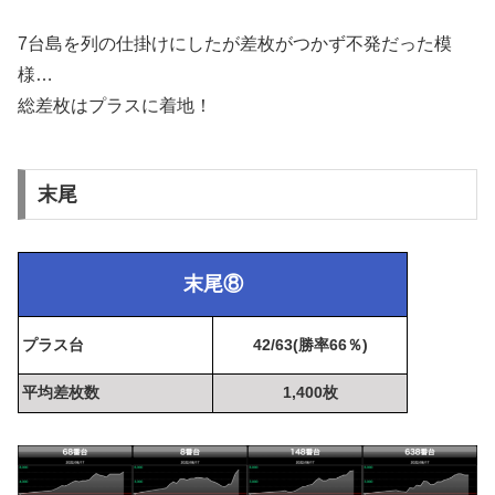
7台島を列の仕掛けにしたが差枚がつかず不発だった模
様…
総差枚はプラスに着地！
末尾
末尾⑧
プラス台
42/63(勝率66％)
平均差枚数
1,400枚