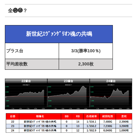
全❺❻？
新世紀ｴｳﾞｧﾝｹﾞﾘｵﾝ魂の共鳴
プラス台
3/3(勝率100％)
平均差枚数
2,300枚