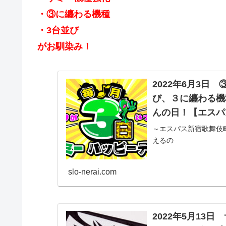
・③に纏わる機種
・3台並び
がお馴染み！
2022年6月3日
び、３に纏わる機
んの日！【エスパ
～エスパス新宿歌舞伎町～ 徹底調査報
えるの
slo-nerai.com
2022年5月13