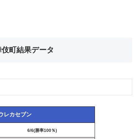
宿歌舞伎町結果データ
篇エウレカセブン
6/6(勝率100％)