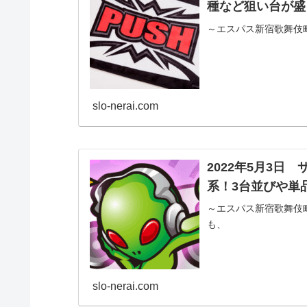
種など狙い台が盛
slo-nerai.com
2022年5月3
系！3台並びや単
～エスパス新宿歌舞伎町～ 徹底調査報告
も、
slo-nerai.com