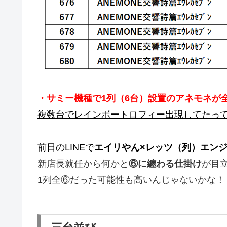
・サミー機種で1列（6台）設置のアネモネが
複数台でレインボートロフィー出現してたっ
前日のLINEで
エイリやん×レッツ（列）エン
新店長就任から何かと
⑥に纏わる仕掛け
が目
1列全⑥だった可能性も高いんじゃないかな！