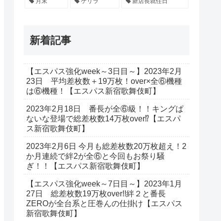
月末
ゲリラ
新店長就任日
新着記事
【エスパス強化week～3日目～】2023年2月
23日 平均差枚数＋19万枚！over×全⑥機種
は⑥機種！【エスパス新宿歌舞伎町】
2023年2月18日 番長が全⑥級！！キングぱ
ないな登場で総差枚数14万枚over⁉【エスパ
ス新宿歌舞伎町】
2023年2月6日 今月も総差枚数20万枚超え！2
か月連続で絆2が全⑥と今回もお祭り騒
ぎ！！【エスパス新宿歌舞伎町】
【エスパス強化week～7日目～】2023年1月
27日 総差枚数19万枚over!!絆２と番長
ZEROが全台系と圧巻んの仕掛け【エスパス
新宿歌舞伎町】