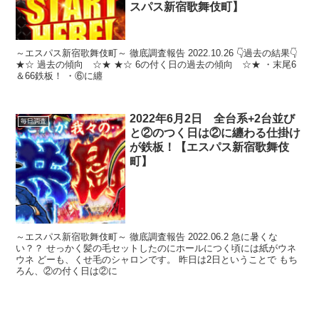
スパス新宿歌舞伎町】
～エスパス新宿歌舞伎町～ 徹底調査報告 2022.10.26 👇過去の結果👇
★☆ 過去の傾向 ☆★ ★☆ 6の付く日の過去の傾向 ☆★ ・末尾6
＆66鉄板！ ・⑥に纏
2022年6月2日 全台系+2台並び
毎日調査
と②のつく日は②に纏わる仕掛け
が鉄板！【エスパス新宿歌舞伎
町】
～エスパス新宿歌舞伎町～ 徹底調査報告 2022.06.2 急に暑くな
い？？ せっかく髪の毛セットしたのにホールにつく頃には紙がウネ
ウネ どーも、くせ毛のシャロンです。 昨日は2日ということで もち
ろん、②の付く日は②に