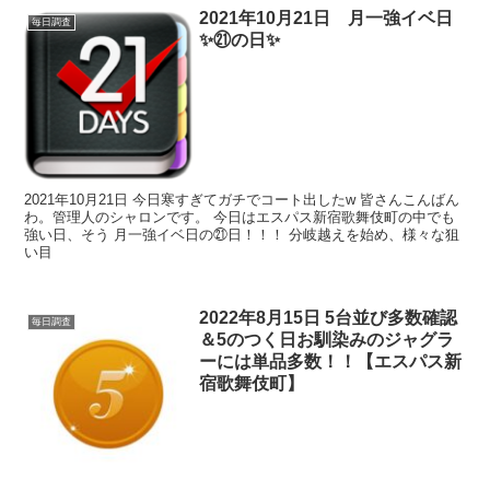
2021年10月21日 月一強イベ日
毎日調査
✨㉑の日✨
2021年10月21日 今日寒すぎてガチでコート出したw 皆さんこんばん
わ。管理人のシャロンです。 今日はエスパス新宿歌舞伎町の中でも
強い日、そう 月一強イベ日の㉑日！！！ 分岐越えを始め、様々な狙
い目
2022年8月15日 5台並び多数確認
毎日調査
＆5のつく日お馴染みのジャグラ
ーには単品多数！！【エスパス新
宿歌舞伎町】