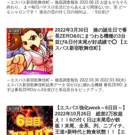
～エスパス新宿歌舞伎町～ 徹底調査報告 2022.08.15 お盆もそろそろ
終わり。 まー毎日パチスロ生活だからあんまり関係ないか。笑 どー
もシャロンです！ 過去の⑤の付く日の傾向は、 ・5台並び
2022年3月30日 操の誕生日で番
毎日調査
長ZERO&0にまつわる機種の3台
並び&日付末尾が好成績で⭕️ 【エ
スパス新宿歌舞伎町】
～エスパス新宿歌舞伎町～ 徹底調査報告 2022.03.30 2022.03.30(水)
エスパス新宿歌舞伎町結果データ 0(ゼロ)に纏わる機種 番長ZERO ま
ずは番長ZEROから3台並びと単品良台をピックアップ。
【エスパス強化week～6日目～】
毎日調査
2022年10月26日 総差2万枚超
え！！6の付く日は末尾⑥が鉄
板！末尾、全系、列、ニブイチ、
王道×新時代と飽食状態！！【エ