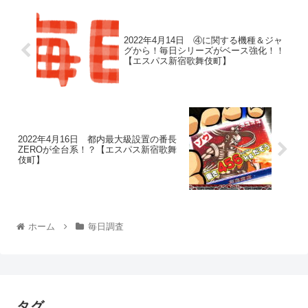
2022年4月14日 ④に関する機種＆ジャ
グから！毎日シリーズがベース強化！！
【エスパス新宿歌舞伎町】
2022年4月16日 都内最大級設置の番長
ZEROが全台系！？【エスパス新宿歌舞
伎町】
ホーム
毎日調査
タグ