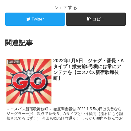
シェアする
Twitter
コピー
関連記事
2022年1月5日 ジャグ・番長・A
毎日調査
タイプ！撤去前5号機には常にア
ンテナを【エスパス新宿歌舞伎
町】
～エスパス新宿歌舞伎町～ 徹底調査報告 2022.1.5 5の日は良番なら
ジャグラー一択、次点で番長３、Aタイプという傾向（流石にもう認
知されてるはず！） 今回も概ね傾向通り！ しっかり傾向を掴んでお