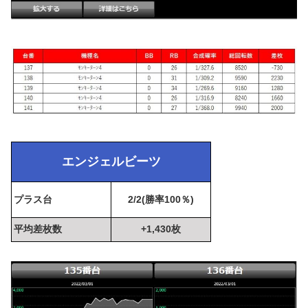
エンジェルビーツ
プラス台
2/2(勝率100％)
平均差枚数
+1,430枚