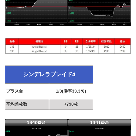
シンデレラブレイド4
プラス台
1/3(勝率33.3％)
平均差枚数
+790枚