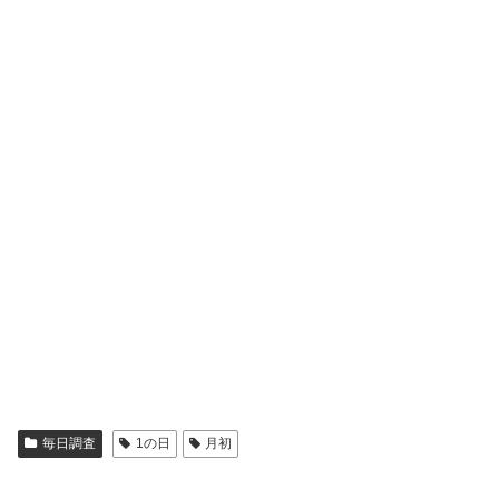
毎日調査
1の日
月初