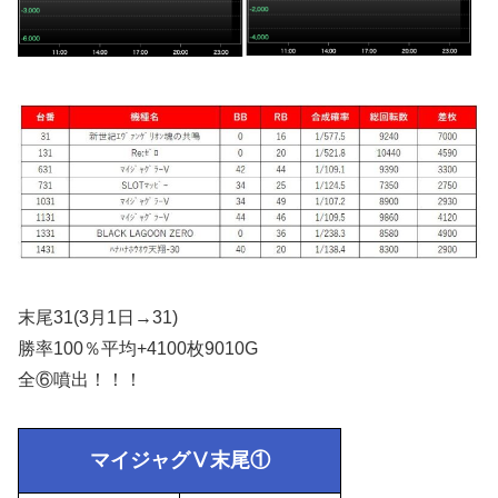
末尾31(3月1日→31)
勝率100％平均+4100枚9010G
全⑥噴出！！！
マイジャグⅤ末尾①