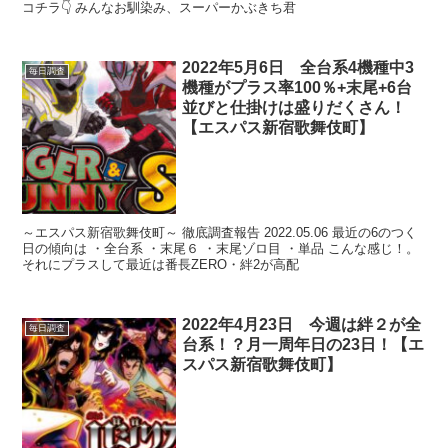
コチラ👇 みんなお馴染み、スーパーかぶきち君
2022年5月6日 全台系4機種中3
毎日調査
機種がプラス率100％+末尾+6台
並びと仕掛けは盛りだくさん！
【エスパス新宿歌舞伎町】
～エスパス新宿歌舞伎町～ 徹底調査報告 2022.05.06 最近の6のつく
日の傾向は ・全台系 ・末尾６ ・末尾ゾロ目 ・単品 こんな感じ！。
それにプラスして最近は番長ZERO・絆2が高配
2022年4月23日 今週は絆２が全
毎日調査
台系！？月一周年日の23日！【エ
スパス新宿歌舞伎町】