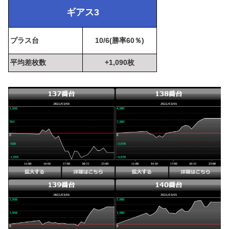
ギアス3
プラス台
10/6(勝率60％)
平均差枚数
+1,090枚