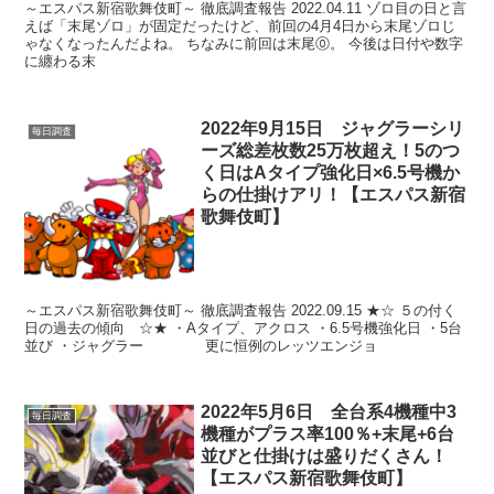
～エスパス新宿歌舞伎町～ 徹底調査報告 2022.04.11 ゾロ目の日と言
えば「末尾ゾロ」が固定だったけど、前回の4月4日から末尾ゾロじ
ゃなくなったんだよね。 ちなみに前回は末尾⓪。 今後は日付や数字
に纏わる末
2022年9月15日 ジャグラーシリ
毎日調査
ーズ総差枚数25万枚超え！5のつ
く日はAタイプ強化日×6.5号機か
らの仕掛けアリ！【エスパス新宿
歌舞伎町】
～エスパス新宿歌舞伎町～ 徹底調査報告 2022.09.15 ★☆ ５の付く
日の過去の傾向 ☆★ ・Aタイプ、アクロス ・6.5号機強化日 ・5台
並び ・ジャグラー 更に恒例のレッツエンジョ
2022年5月6日 全台系4機種中3
毎日調査
機種がプラス率100％+末尾+6台
並びと仕掛けは盛りだくさん！
【エスパス新宿歌舞伎町】