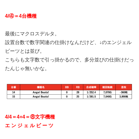
4/④＝4台機種
最後にマクロスデルタ。
設置台数で数字関連の仕掛けなんだけど、↓のエンジェル
ビーツとは並び。
こちらも文字数で引っ掛かるので、多分並びの仕掛けだっ
たんじゃ無いかな。
4/4＝4+4＝⑧文字機種
エ ン ジ ェ ル ビ ー ツ