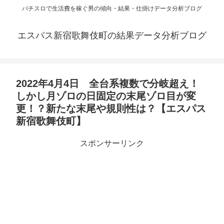
パチスロで生活費を稼ぐ男の傾向・結果・仕掛けデータ分析ブログ
エスパス新宿歌舞伎町の結果データ分析ブログ
2022年4月4日 全台系複数で分岐超え！
しかし月ゾロの日固定の末尾ゾロ目が変
更！？新たな末尾や規則性は？【エスパス
新宿歌舞伎町】
スポンサーリンク