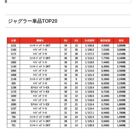
ジャグラー単品TOP20