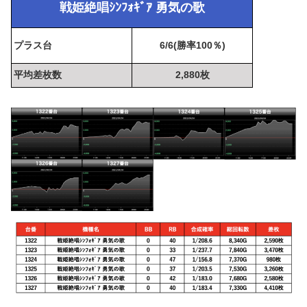
戦姫絶唱ｼﾝﾌｫｷﾞｱ 勇気の歌
プラス台
6/6(勝率100％)
平均差枚数
2,880枚