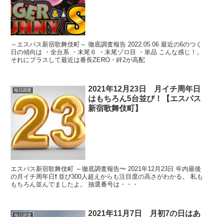
～エスパス新宿歌舞伎町～ 徹底調査報告 2022.05.06 最近の6のつく
日の傾向は ・全台系 ・末尾６ ・末尾ゾロ目 ・単品 こんな感じ！。
それにプラスして最近は番長ZERO・絆2が高配
2021年12月23日 月イチ周年日
毎日調査
はもちろん5台並び！【エスパス
新宿歌舞伎町】
エスパス新宿歌舞伎町 ～徹底調査報告〜 2021年12月23日 年内最後
の月イチ周年日❗️ 並び300人超えからも注目度の高さがわかる。 私も
もちろん並んでましたよ。 抽選番号は・・・
2021年11月7日 月初7の日はあ
毎日調査