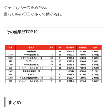
ジャグもベース高めだね。
困った時の〇〇が多くて助かるわ。
その他単品TOP10
まとめ