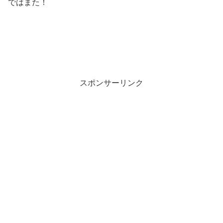
ではまた！
スポンサーリンク