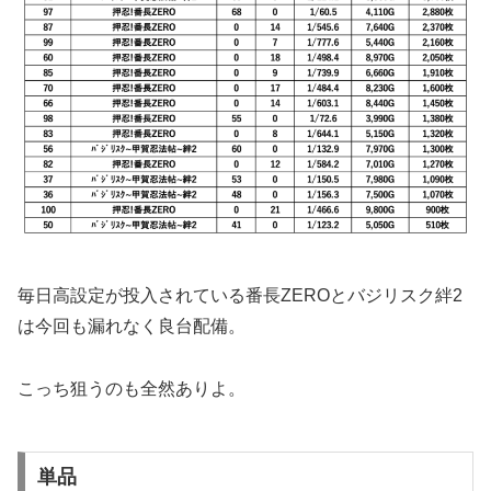
毎日高設定が投入されている番長ZEROとバジリスク絆2
は今回も漏れなく良台配備。
こっち狙うのも全然ありよ。
単品